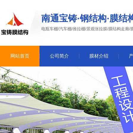
南通宝铸·钢结构·膜结
电瓶车棚/汽车棚/推拉棚/景观张拉膜/膜结构走廊/
网站首页
公司简介
膜材介绍